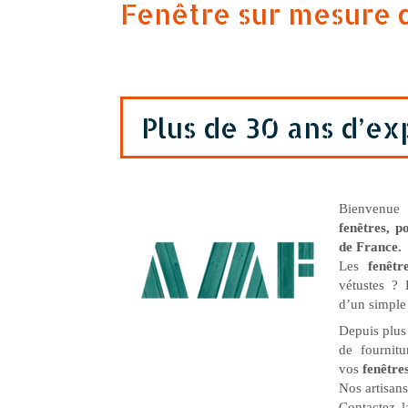
Fenêtre sur mesure d
Plus de 30 ans d’e
Bienvenue 
fenêtres, p
de France
.
Les
fenêt
vétustes ? E
d’un simple
Depuis plus
de fournitu
vos
fenêtre
Nos artisans
Contactez 