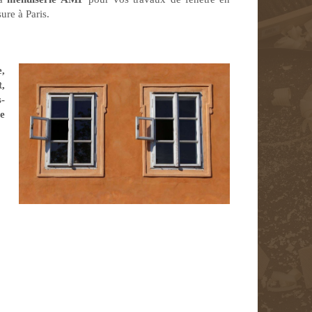
ure à Paris.
e,
,
s-
le