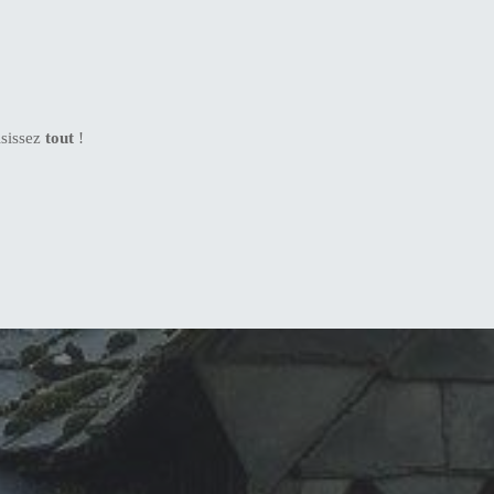
isissez
tout
!