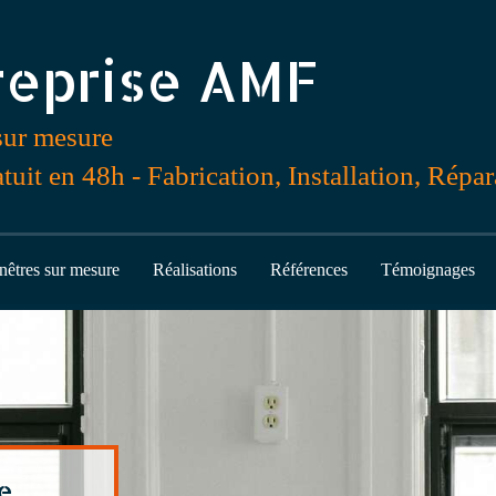
reprise AMF
sur mesure
tuit en 48h - Fabrication, Installation, Répar
nêtres sur mesure
Réalisations
Références
Témoignages
e