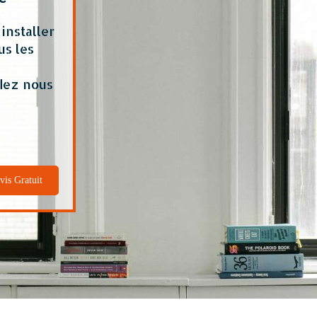
installer
us les
dez nous
vis Gratuit