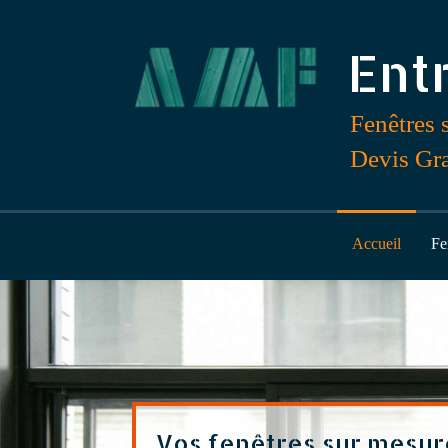
Ent
Fenêtres 
Devis Gra
Accueil
Fe
Vos fenêtres sur mesur