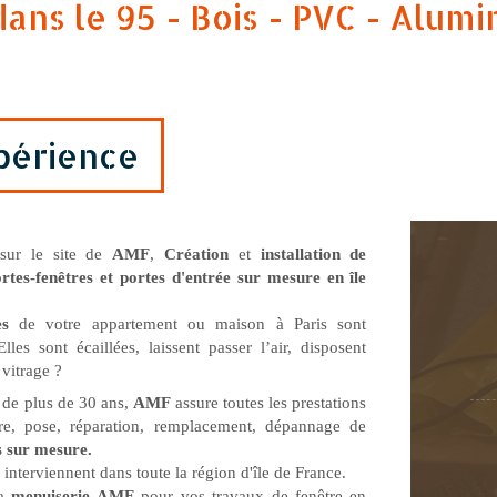
ans le 95 - Bois - PVC - Alum
xpérience
sur le site de
AMF
,
Création
et
installation de
ortes-fenêtres et portes d'entrée sur mesure en île
res
de votre appartement ou maison à Paris sont
lles sont écaillées, laissent passer l’air, disposent
 vitrage ?
 de plus de 30 ans,
AMF
assure toutes les prestations
re, pose, réparation, remplacement, dépannage de
s sur mesure.
 interviennent dans toute la région d'île de France.
la
menuiserie AMF
pour vos travaux de fenêtre en